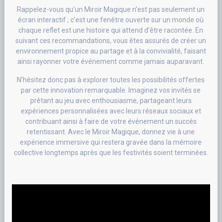
Rappelez-vous qu’un Miroir Magique n’est pas seulement un
écran interactif ; c’est une fenêtre ouverte sur un monde où
chaque reflet est une histoire qui attend d’être racontée. En
suivant ces recommandations, vous êtes assurés de créer un
environnement propice au partage et à la convivialité, faisant
ainsi rayonner votre événement comme jamais auparavant.
N’hésitez donc pas à explorer toutes les possibilités offertes
par cette innovation remarquable. Imaginez vos invités se
prêtant au jeu avec enthousiasme, partageant leurs
expériences personnalisées avec leurs réseaux sociaux et
contribuant ainsi à faire de votre événement un succès
retentissant. Avec le Miroir Magique, donnez vie à une
expérience immersive qui restera gravée dans la mémoire
collective longtemps après que les festivités soient terminées.