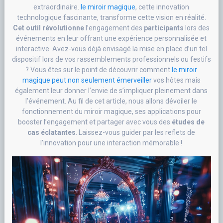
extraordinaire.
le miroir magique
, cette innovation
technologique fascinante, transforme cette vision en réalité.
Cet outil révolutionne
l’engagement des
participants
lors des
événements en leur offrant une expérience personnalisée et
interactive. Avez-vous déjà envisagé la mise en place d’un tel
dispositif lors de vos rassemblements professionnels ou festifs
? Vous êtes sur le point de découvrir comment
le miroir
magique peut non seulement émerveiller
vos hôtes mais
également leur donner l’envie de s’impliquer pleinement dans
l’événement. Au fil de cet article, nous allons dévoiler le
fonctionnement du miroir magique, ses applications pour
booster l’engagement et partager avec vous des
études de
cas éclatantes
. Laissez-vous guider par les reflets de
l’innovation pour une interaction mémorable !