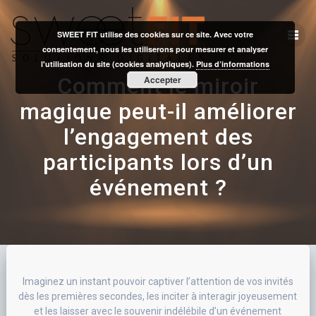
Skip
to
SWEET FIT utilise des cookies sur ce site. Avec votre
content
consentement, nous les utiliserons pour mesurer et analyser
l'utilisation du site (cookies analytiques).
Plus d’informations
Comment le miroir
Accepter
magique peut-il améliorer
l’engagement des
participants lors d’un
événement ?
Imaginez un instant pouvoir captiver l’attention de vos invités
dès les premières secondes, les inciter à interagir joyeusement
et les laisser avec le souvenir indélébile d’un événement