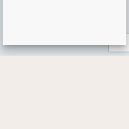
PRÉSENTATION MIROIR MAGIQUE
ANIMATION ÉVÉNEMENTIELLE
GUIDE DE L’ANIMATION ÉVÉNEMENTIELLE : L’ESSENTIEL À
INTÉGRER UNE ANIMATION DIGITALE AU SEIN D’UN ÉVÈNE