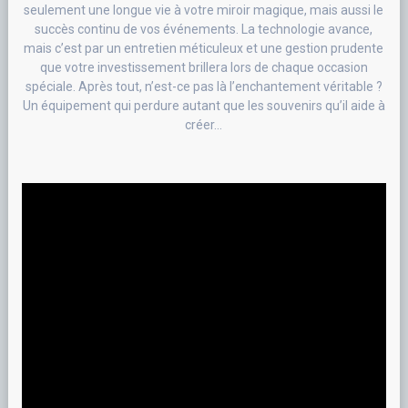
seulement une longue vie à votre miroir magique, mais aussi le
succès continu de vos événements. La technologie avance,
mais c’est par un entretien méticuleux et une gestion prudente
que votre investissement brillera lors de chaque occasion
spéciale. Après tout, n’est-ce pas là l’enchantement véritable ?
Un équipement qui perdure autant que les souvenirs qu’il aide à
créer…