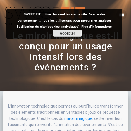
Skip
to
SWEET FIT utilise des cookies sur ce site. Avec votre
content
consentement, nous les utiliserons pour mesurer et analyser
l'utilisation du site (cookies analytiques).
Plus d’informations
Le miroir magique est-il
Accepter
conçu pour un usage
intensif lors des
événements ?
L’innovation technologique permet aujourd’hui de transformer
des éléments traditionnels en véritables bijoux de prouesse
technologique. C’est le cas du
miroir magique
, cette invention
fascinante qui réinvente l’animation des événements. N’est-ce
pas captivant de voir un miroir interagir avec les invités, leur