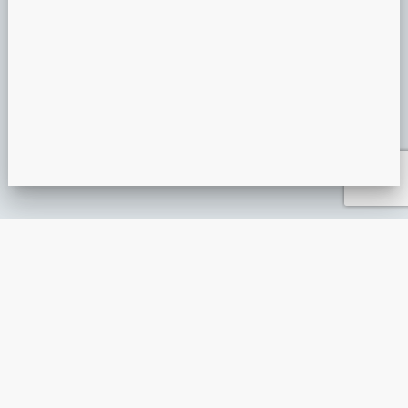
PRÉSENTATION MIROIR MAGIQUE
ANIMATION ÉVÉNEMENTIELLE
GUIDE DE L’ANIMATION ÉVÉNEMENTIELLE : L’ESSENTIEL À