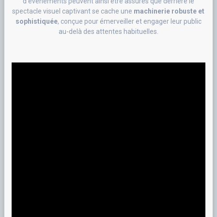
d’événements peuvent ainsi être assurés que derrière le
spectacle visuel captivant se cache une
machinerie robuste et
sophistiquée
, conçue pour émerveiller et engager leur public
au-delà des attentes habituelles.