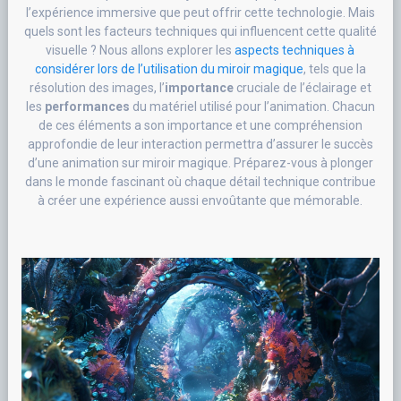
l’expérience immersive que peut offrir cette technologie. Mais
quels sont les facteurs techniques qui influencent cette qualité
visuelle ? Nous allons explorer les
aspects techniques à
considérer lors de l’utilisation du miroir magique
, tels que la
résolution des images, l’
importance
cruciale de l’éclairage et
les
performances
du matériel utilisé pour l’animation. Chacun
de ces éléments a son importance et une compréhension
approfondie de leur interaction permettra d’assurer le succès
d’une animation sur miroir magique. Préparez-vous à plonger
dans le monde fascinant où chaque détail technique contribue
à créer une expérience aussi envoûtante que mémorable.