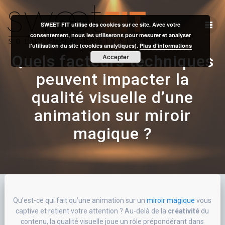
Skip
to
SWEET FIT utilise des cookies sur ce site. Avec votre
content
consentement, nous les utiliserons pour mesurer et analyser
l'utilisation du site (cookies analytiques).
Plus d’informations
Quels facteurs techniques
Accepter
peuvent impacter la
qualité visuelle d’une
animation sur miroir
magique ?
Qu’est-ce qui fait qu’une animation sur un
miroir magique
vous
captive et retient votre attention ? Au-delà de la
créativité
du
contenu, la qualité visuelle joue un rôle prépondérant dans