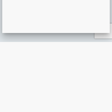
PRÉSENTATION MIROIR MAGIQUE
ANIMATION ÉVÉNEMENTIELLE
GUIDE DE L’ANIMATION ÉVÉNEMENTIELLE : L’ESSENTIEL À
INTÉGRER UNE ANIMATION DIGITALE AU SEIN D’UN ÉVÈNE
ANIMATION EN POINT DE VENTE