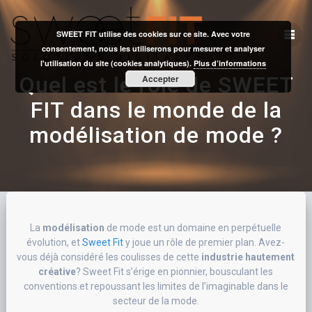
Skip
to
SWEET FIT utilise des cookies sur ce site. Avec votre
content
consentement, nous les utiliserons pour mesurer et analyser
l'utilisation du site (cookies analytiques).
Plus d’informations
Quel est le rôle de SWEET
Accepter
FIT dans le monde de la
modélisation de mode ?
La
modélisation
de mode est un domaine en perpétuelle
évolution, et
Sweet Fit
y joue un rôle de premier plan. Avez-
vous déjà considéré les coulisses de cette
industrie hautement
créative
? Sweet Fit s’érige en pionnier, bousculant les
conventions et repoussant les limites de l’imaginable dans le
secteur de la mode.