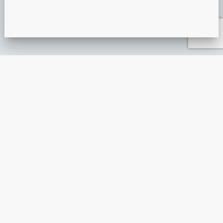
PRÉSENTATION MIROIR MAGIQUE
ANIMATION ÉVÉNEMENTIELLE
GUIDE DE L’ANIMATION ÉVÉNEMENTIELLE : L’ESSENTIEL À
INTÉGRER UNE ANIMATION DIGITALE AU SEIN D’UN ÉVÈNE
ANIMATION EN POINT DE VENTE
DÉGUISEMENT VIRTUEL