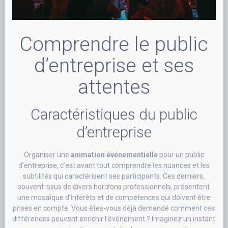
Comprendre le public
d’entreprise et ses
attentes
Caractéristiques du public
d’entreprise
Organiser une
animation événementielle
pour un public
d’entreprise, c’est avant tout comprendre les nuances et les
subtilités qui caractérisent ses participants. Ces derniers,
souvent issus de divers horizons professionnels, présentent
une mosaïque d’intérêts et de compétences qui doivent être
prises en compte. Vous êtes-vous déjà demandé comment ces
différences peuvent enrichir l’événement ? Imaginez un instant