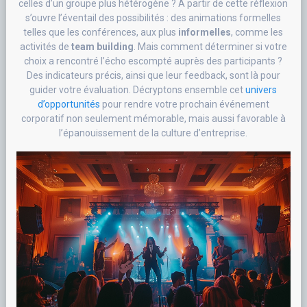
celles d’un groupe plus hétérogène ? À partir de cette réflexion
s’ouvre l’éventail des possibilités : des animations formelles
telles que les conférences, aux plus
informelles
, comme les
activités de
team building
. Mais comment déterminer si votre
choix a rencontré l’écho escompté auprès des participants ?
Des indicateurs précis, ainsi que leur feedback, sont là pour
guider votre évaluation. Décryptons ensemble cet
univers
d’opportunités
pour rendre votre prochain événement
corporatif non seulement mémorable, mais aussi favorable à
l’épanouissement de la culture d’entreprise.