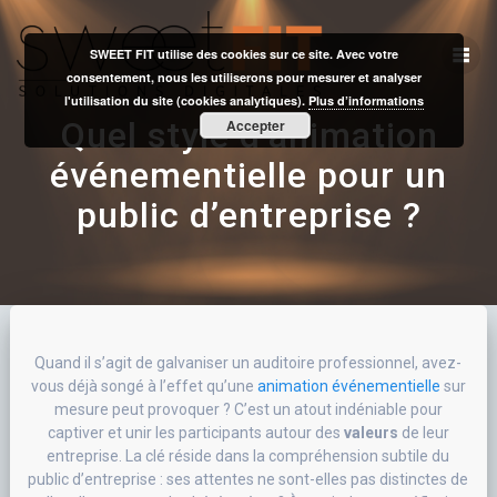
Skip
to
SWEET FIT utilise des cookies sur ce site. Avec votre
content
consentement, nous les utiliserons pour mesurer et analyser
l'utilisation du site (cookies analytiques).
Plus d’informations
Quel style d’animation
Accepter
événementielle pour un
public d’entreprise ?
Quand il s’agit de galvaniser un auditoire professionnel, avez-
vous déjà songé à l’effet qu’une
animation événementielle
sur
mesure peut provoquer ? C’est un atout indéniable pour
captiver et unir les participants autour des
valeurs
de leur
entreprise. La clé réside dans la compréhension subtile du
public d’entreprise : ses attentes ne sont-elles pas distinctes de