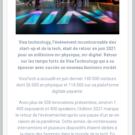
Viva technolog
y, l’événement incontournable des
start-up et de la tech, était de retour en juin 2021
pour un millésime mi-physique, mi-digital. Retour
sur les temps forts de VivaTechnology qui a su
épouser avec succès un nouveau business model.
VivaTech a accueilli en juin dernier 140 000 visiteurs
dont 26 000 en physique et 114 000 sur sa plateforme
digitale payante.
Avec plus de 500 innovations présentées, environ 1
400 exposants et 400 speakers, l’édition 2021 marque
le retour de l’événementiel après une pause d’un an en
raison de la pandémie. Cette année, de nombreuses
interventions et plusieurs dispositifs étaient dédiés à
la place des femmes dans le monde de la tech. En