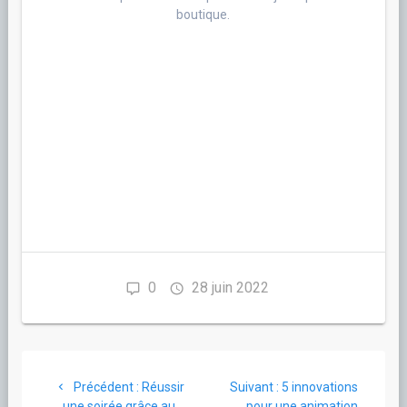
boutique.
0
28 juin 2022
Navigation
Article
Article
Précédent :
Réussir
Suivant :
5 innovations
de
précédent
suivant
une soirée grâce au
pour une animation