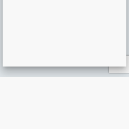
PRÉSENTATION MIROIR MAGIQUE
ANIMATION ÉVÉNEMENTIELLE
GUIDE DE L’ANIMATION ÉVÉNEMENTIELLE : L’ESSENTIEL À