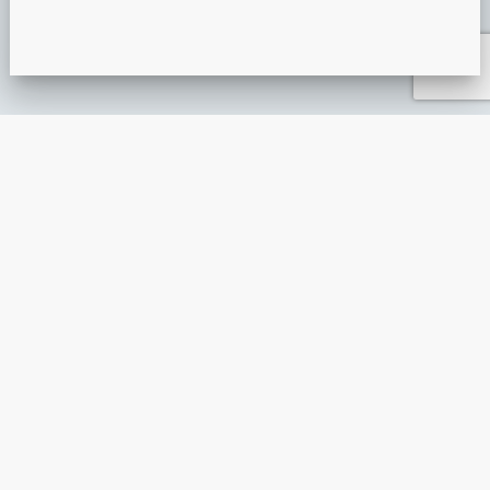
PRÉSENTATION MIROIR MAGIQUE
ANIMATION ÉVÉNEMENTIELLE
GUIDE DE L’ANIMATION ÉVÉNEMENTIELLE : L’ESSENTIEL À
INTÉGRER UNE ANIMATION DIGITALE AU SEIN D’UN ÉVÈNE
ANIMATION EN POINT DE VENTE
DÉGUISEMENT VIRTUEL