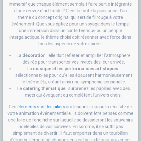
immersif que chaque élément semblait faire partie intégrante
d’une œuvre d’art totale ? C’est là toute la puissance d’un
thème ou concept original qui sert de fil rouge à votre
événement. Que vous optiez pour un voyage dans le temps,
une immersion dans un conte féerique ou un périple
intergalactique, le thème choisi doit résonner avec force dans
tous les aspects de votre soirée :
La
décoration
: elle doit refléter et amplifier l’atmosphère
désirée pour transporter vos invités dès leur arrivée.
La
musique et les performances artistiques
:
sélectionnez-les pour qu’elles épousent harmonieusement
le thème élu, créant ainsi une symphonie sensorielle.
Le
catering thématique
: surprenez les papilles avec des
mets qui évoquent ou complètent l’univers choisi.
Ces
éléments sont les piliers
sur lesquels repose la réussite de
votre animation événementielle. Ils doivent être pensés comme
une toile de fond riche sur laquelle se dessineront les souvenirs
indélébiles de vos convives. En somme, il ne suffit pas
simplement de divertir ; il faut emporter dans un tourbillon
d’émerveillement où chaque sens est sollicité pour graver cet