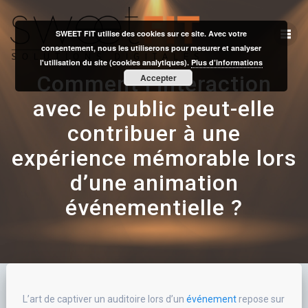
Skip
to
SWEET FIT utilise des cookies sur ce site. Avec votre
content
consentement, nous les utiliserons pour mesurer et analyser
l'utilisation du site (cookies analytiques).
Plus d’informations
Comment l’interaction
Accepter
avec le public peut-elle
contribuer à une
expérience mémorable lors
d’une animation
événementielle ?
L’art de captiver un auditoire lors d’un
événement
repose sur